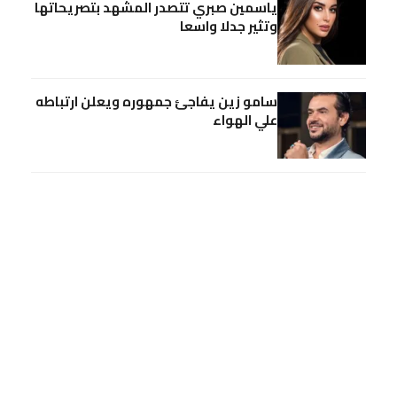
ياسمين صبري تتصدر المشهد بتصريحاتها
وتثير جدلا واسعا
سامو زين يفاجئ جمهوره ويعلن ارتباطه
علي الهواء