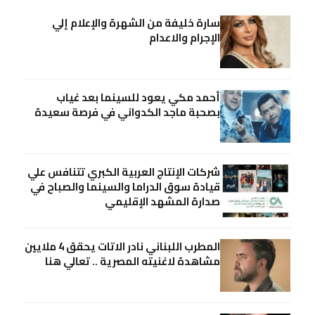
سارة خليفة من الشهرة والإعلام إلي
الإجرام والاعدام
أحمد مكي يعود للسينما بعد غياب
بصحبة ماجد الكدواني في فرصة سعيدة
شركات الإنتاج العربية الكبري تتنافس علي
قيادة سوق الدراما والسينما والصباح في
صدارة المشهد الإقليمي
المطرب اللبناني نادر الاتات يحقق 4 ملايين
مشاهدة لاغنيته المصرية .. تعالي هنا