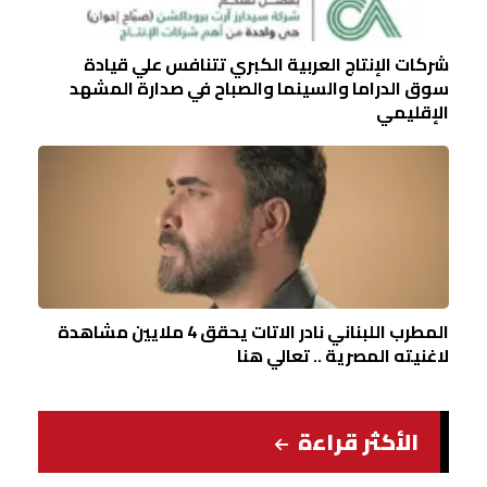
شركات الإنتاج العربية الكبري تتنافس علي قيادة
سوق الدراما والسينما والصباح في صدارة المشهد
الإقليمي
المطرب اللبناني نادر الاتات يحقق 4 ملايين مشاهدة
لاغنيته المصرية .. تعالي هنا
الأكثر قراءة