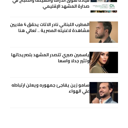
قيادة سوق الدراما والسينما والصباح في
صدارة المشهد الإقليمي
المطرب اللبناني نادر الاتات يحقق 4 ملايين
مشاهدة لاغنيته المصرية .. تعالي هنا
ياسمين صبري تتصدر المشهد بتصريحاتها
وتثير جدلا واسعا
سامو زين يفاجئ جمهوره ويعلن ارتباطه
علي الهواء