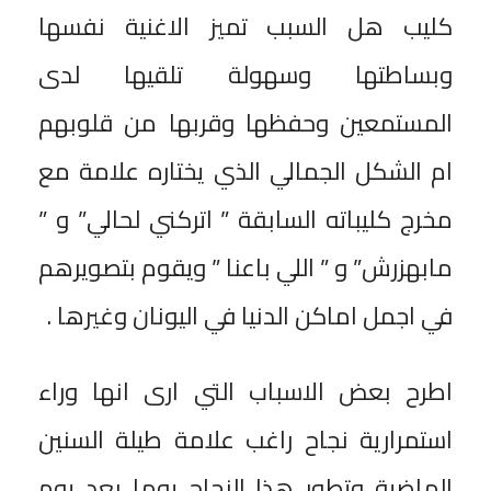
كليب هل السبب تميز الاغنية نفسها
وبساطتها وسهولة تلقيها لدى
المستمعين وحفظها وقربها من قلوبهم
ام الشكل الجمالي الذي يختاره علامة مع
مخرج كليباته السابقة ” اتركني لحالي” و ”
مابهزرش” و ” اللي باعنا ” ويقوم بتصويرهم
في اجمل اماكن الدنيا في اليونان وغيرها .
اطرح بعض الاسباب التي ارى انها وراء
استمرارية نجاح راغب علامة طيلة السنين
الماضية وتطور هذا النجاح يوما بعد يوم