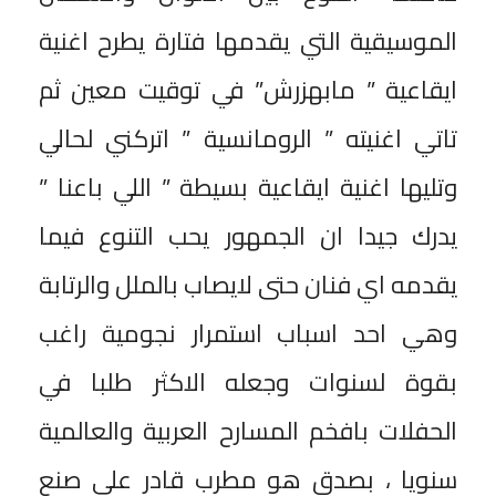
الموسيقية التي يقدمها فتارة يطرح اغنية
ايقاعية ” مابهزرش” في توقيت معين ثم
تاتي اغنيته ” الرومانسية ” اتركني لحالي
وتليها اغنية ايقاعية بسيطة ” اللي باعنا ”
يدرك جيدا ان الجمهور يحب التنوع فيما
يقدمه اي فنان حتى لايصاب بالملل والرتابة
وهي احد اسباب استمرار نجومية راغب
بقوة لسنوات وجعله الاكثر طلبا في
الحفلات بافخم المسارح العربية والعالمية
سنويا ، بصدق هو مطرب قادر على صنع