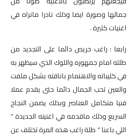
فيجعلهم يرتطبون بالاغنية صوتا من
جمالها وصورة ايضا وذلك نادرا مانراه في
اغنيات كثيرة .
رابعا : راغب حريص دائما على التجديد من
طلته امام جمهوره واللوك الذي سيظهر به
في كليباته والاهتمام باناقته بشكل ملفت
والعين تحب الجمال دائما حتى يقدم عملا
فنيا متكامل العناصر وبذلك يضمن النجاح
السريع وذلك ماقدمه في اغنيته الجديدة ”
اللي باعنا ” طلة راغب هذه المرة تختلف عن