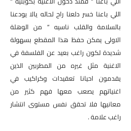
اللي باعنا ” فمنذ دخول الاغنية بكوبليه ”
اللي باعنا خسر دلعنا راح لحاله يالا يودعنا
بالسلامة والقلب ناسيه ” من الوهلة
الاولى يمكن حفظ هذا المقطع بسهولة
شديدة لكون راغب بعيد عن الفلسفة في
الاغنية مثل غيره من المطربين الذين
يقدمون احيانا تعقيدات وكراكيب في
اغنياتهم يصعب معها فهم كثير من
معانيها فلا تحقق نفس مستوى انتشار
راغب علامة .