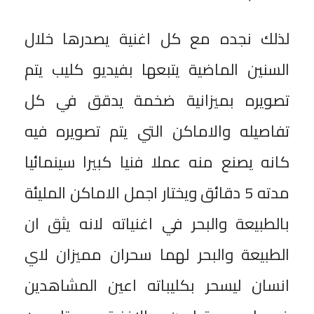
لذلك نجده مع كل اغنية يصدرها خلال
السنين الماضية يتبعها بفيديو كليب يتم
تصويره بميزانية ضخمة يدقق في كل
تفاصيله والاماكن التي يتم تصويره فيه
كانه يصنع منه عملا فنيا كبيرا سينمائيا
مدته 5 دقائق ويختار اجمل الاماكن المليئة
بالطبيعة والبحر في اغنياته لانه يثق ان
الطبيعة والبحر لهما سحران مميزان لاي
انسان ليسحر بكليباته اعين المشاهدين