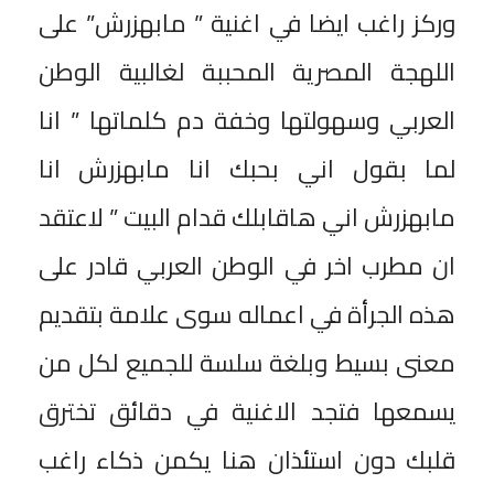
وركز راغب ايضا في اغنية ” مابهزرش” على
اللهجة المصرية المحببة لغالبية الوطن
العربي وسهولتها وخفة دم كلماتها ” انا
لما بقول اني بحبك انا مابهزرش انا
مابهزرش اني هاقابلك قدام البيت ” لاعتقد
ان مطرب اخر في الوطن العربي قادر على
هذه الجرأة في اعماله سوى علامة بتقديم
معنى بسيط وبلغة سلسة للجميع لكل من
يسمعها فتجد الاغنية في دقائق تخترق
قلبك دون استئذان هنا يكمن ذكاء راغب