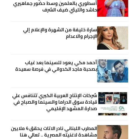
أسطوري بالعلمين وسط حضور جماهيري
حاشد والليثي ضيف الشرف
سارة خليفة من الشهرة والإعلام إلي
الإجرام والاعدام
أحمد مكي يعود للسينما بعد غياب
بصحبة ماجد الكدواني في فرصة سعيدة
شركات الإنتاج العربية الكبري تتنافس علي
قيادة سوق الدراما والسينما والصباح في
صدارة المشهد الإقليمي
المطرب اللبناني نادر الاتات يحقق 4 ملايين
مشاهدة لاغنيته المصرية .. تعالي هنا