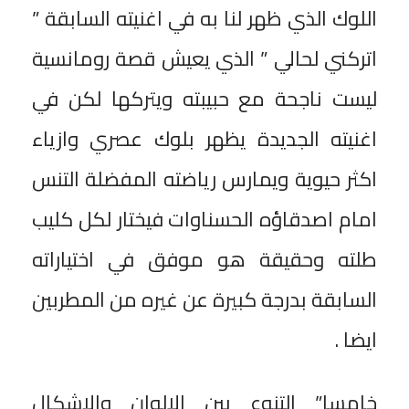
اللوك الذي ظهر لنا به في اغنيته السابقة ”
اتركني لحالي ” الذي يعيش قصة رومانسية
ليست ناجحة مع حبيبته ويتركها لكن في
اغنيته الجديدة يظهر بلوك عصري وازياء
اكثر حيوية ويمارس رياضته المفضلة التنس
امام اصدقاؤه الحسناوات فيختار لكل كليب
طلته وحقيقة هو موفق في اختياراته
السابقة بدرجة كبيرة عن غيره من المطربين
ايضا .
خامسا” التنوع بين الالوان والاشكال