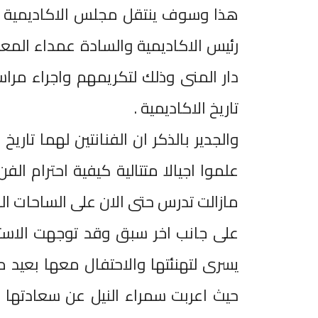
هذا وسوف ينتقل مجلس الاكاديمية برئ
رئيس الاكاديمية والسادة عمداء الم
دار المنى وذلك لتكريمهم واجراء مر
تاريخ الاكاديمية .
والجدير بالذكر ان الفنانتين لهما تار
علموا اجيالا متتالية كيفية احترام الف
مازالت تدرس حتى الان على الساحات الف
على جانب اخر سبق وقد توجهت الاستاذ
يسرى لتهنئتها والاحتفال معها بعيد مي
حيث اعربت سمراء النيل عن سعادتها به