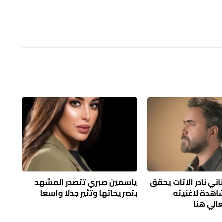
اني نادر الاتات يحقق
ياسمين صبري تتصدر المشهد
شاهدة لاغنيته
بتصريحاتها وتثير جدلا واسعا
عالي هنا