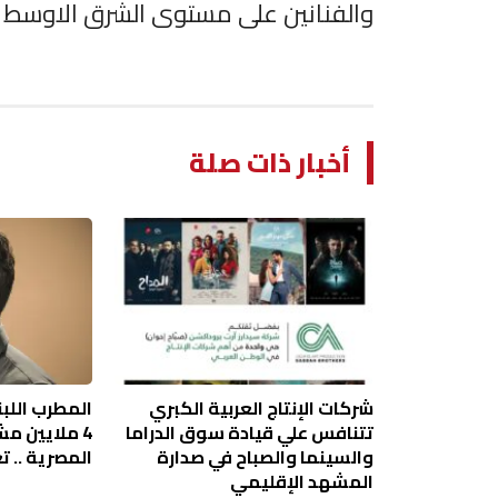
والفنانين على مستوى الشرق الاوسط
أخبار ذات صلة
شركات الإنتاج العربية الكبري
المطرب اللبن
تتنافس علي قيادة سوق الدراما
4 ملايين م
والسينما والصباح في صدارة
المصرية .. ت
المشهد الإقليمي