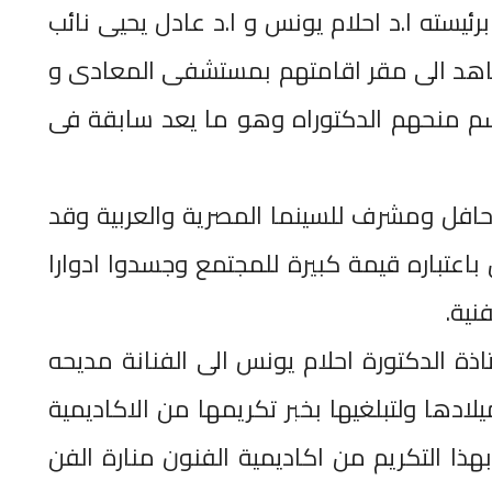
يسته ا.د احلام يونس و ا.د عادل يحيى نائب
عاهد الى مقر اقامتهم بمستشفى المعادى و
اسم منحهم الدكتوراه وهو ما يعد سابقة فى
يخ حافل ومشرف للسينما المصرية والعربية وقد
ن باعتباره قيمة كبيرة للمجتمع وجسدوا ادوارا
نية.
ة الدكتورة احلام يونس الى الفنانة مديحه
لادها ولتبلغيها بخبر تكريمها من الاكاديمية
ذا التكريم من اكاديمية الفنون منارة الفن