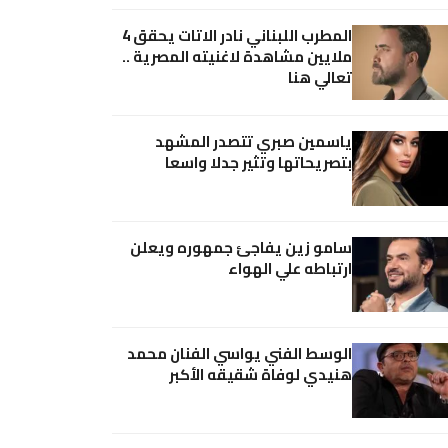
المطرب اللبناني نادر الاتات يحقق 4
ملايين مشاهدة لاغنيته المصرية ..
تعالي هنا
ياسمين صبري تتصدر المشهد
بتصريحاتها وتثير جدلا واسعا
سامو زين يفاجئ جمهوره ويعلن
ارتباطه علي الهواء
الوسط الفني يواسي الفنان محمد
هنيدي لوفاة شقيقه الأكبر