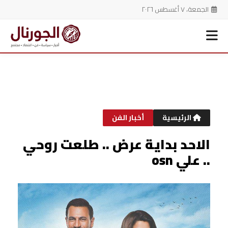
الجمعة، ٧ أغسطس ٢٠٢٦
خطي
لى
لمحتوى
الرئيسية
أخبار الفن
الاحد بداية عرض .. طلعت روحي
.. علي osn