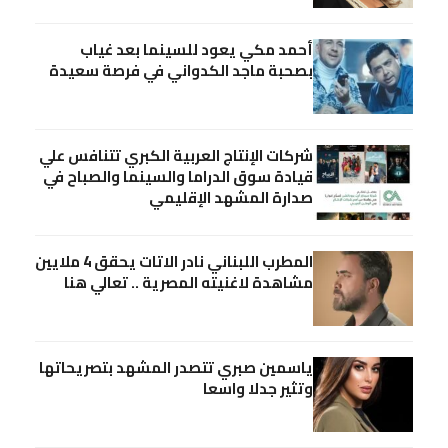
أحمد مكي يعود للسينما بعد غياب
بصحبة ماجد الكدواني في فرصة سعيدة
شركات الإنتاج العربية الكبري تتنافس علي
قيادة سوق الدراما والسينما والصباح في
صدارة المشهد الإقليمي
المطرب اللبناني نادر الاتات يحقق 4 ملايين
مشاهدة لاغنيته المصرية .. تعالي هنا
ياسمين صبري تتصدر المشهد بتصريحاتها
وتثير جدلا واسعا