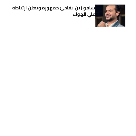
سامو زين يفاجئ جمهوره ويعلن ارتباطه
علي الهواء