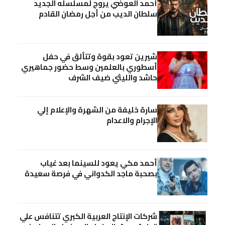
أحمد العوضي يروج لمسلسله الجديد
سلطان الديب من أجل رمضان القادم
شيرين تعود بقوة وتتألق في حفل
أسطوري بالعلمين وسط حضور جماهيري
حاشد والليثي ضيف الشرف
سارة خليفة من الشهرة والإعلام إلي
الإجرام والاعدام
أحمد مكي يعود للسينما بعد غياب
بصحبة ماجد الكدواني في فرصة سعيدة
شركات الإنتاج العربية الكبري تتنافس علي