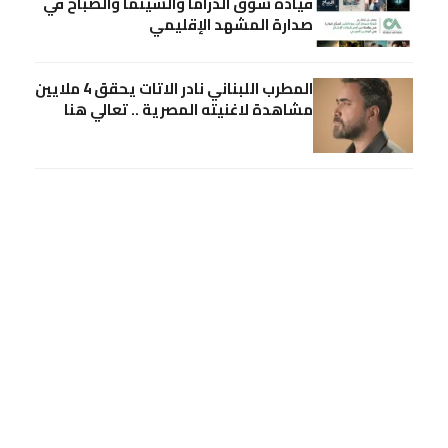
قيادة سوق الدراما والسينما والصباح في
صدارة المشهد الإقليمي
المطرب اللبناني نادر الاتات يحقق 4 ملايين
مشاهدة لاغنيته المصرية .. تعالي هنا