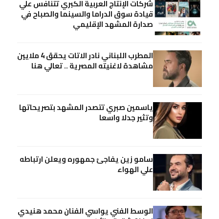
شركات الإنتاج العربية الكبري تتنافس علي
قيادة سوق الدراما والسينما والصباح في
صدارة المشهد الإقليمي
المطرب اللبناني نادر الاتات يحقق 4 ملايين
مشاهدة لاغنيته المصرية .. تعالي هنا
ياسمين صبري تتصدر المشهد بتصريحاتها
وتثير جدلا واسعا
سامو زين يفاجئ جمهوره ويعلن ارتباطه
علي الهواء
الوسط الفني يواسي الفنان محمد هنيدي