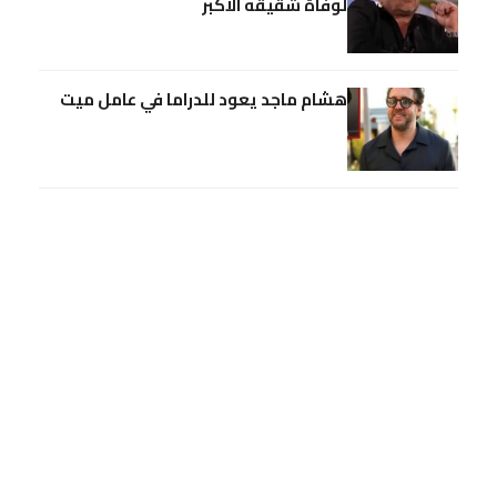
لوفاة شقيقه الأكبر
هشام ماجد يعود للدراما في عامل ميت