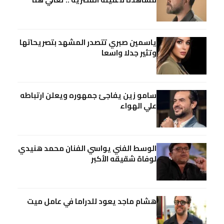
ياسمين صبري تتصدر المشهد بتصريحاتها
وتثير جدلا واسعا
سامو زين يفاجئ جمهوره ويعلن ارتباطه
علي الهواء
الوسط الفني يواسي الفنان محمد هنيدي
لوفاة شقيقه الأكبر
هشام ماجد يعود للدراما في عامل ميت