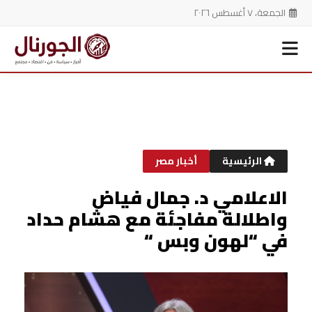
الجمعة، ٧ أغسطس ٢٠٢٦
خطي
لى
لمحتوى
الرئيسية
أخبار مصر
الاعلامي د. جمال فياض
واطلالة مفاجئة مع هشام حداد
في “لهون وبس “