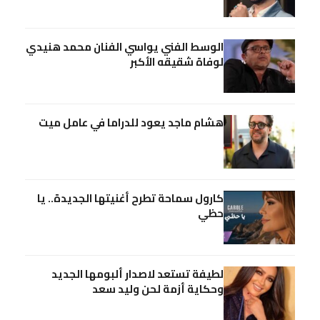
الوسط الفني يواسي الفنان محمد هنيدي
لوفاة شقيقه الأكبر
هشام ماجد يعود للدراما في عامل ميت
كارول سماحة تطرح أغنيتها الجديدة.. يا
حظي
لطيفة تستعد لاصدار ألبومها الجديد
وحكاية أزمة لحن وليد سعد