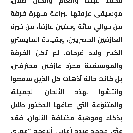
محمد عبده وأنغام وألحان طلال،
موسيقى عزفتها ببراعة مبهرة فرقة
من حوالي مائة وستين عازفاً، من خيرة
العازفين المصريين، وبقيادة المايسترو
الكبير وليد فرحات. لم تكن الفرقة
والموسيقية مجرّد عازفين محترفين،
بل كانت حالة أذهلت كل الذين سمعوا
وانتشوا بهذه الألحان الجميلة،
والمتنوّعة التي صاغها الدكتور طلال
بذكاء وموهبة مختلفة الألوان. فقد
غنّى محمد عبده أغاني ألبومه “عمري