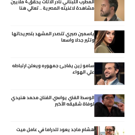
المطرب اللبناني نادر الاتات يحقق 4 ملايين
مشاهدة لاغنيته المصرية .. تعالي هنا
ياسمين صبري تتصدر المشهد بتصريحاتها
وتثير جدلا واسعا
سامو زين يفاجئ جمهوره ويعلن ارتباطه
علي الهواء
الوسط الفني يواسي الفنان محمد هنيدي
لوفاة شقيقه الأكبر
هشام ماجد يعود للدراما في عامل ميت