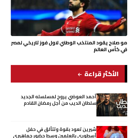
مو صلاح يقود المنتخب الوطني لاول فوز تاريخي لمصر
في كأس العالم
الأكثر قراءة
أحمد العوضي يروج لمسلسله الجديد
سلطان الديب من أجل رمضان القادم
شيرين تعود بقوة وتتألق في حفل
أسطوري بالعلمين وسط حضور جماهيري