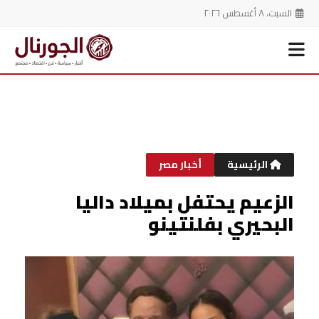
السبت، ٨ أغسطس ٢٠٢٦
خطي
لى
لمحتوى
الرئيسية
أخبار مصر
الزعيم يحتفل بميلاد داليا
البحيري بفلنتينو