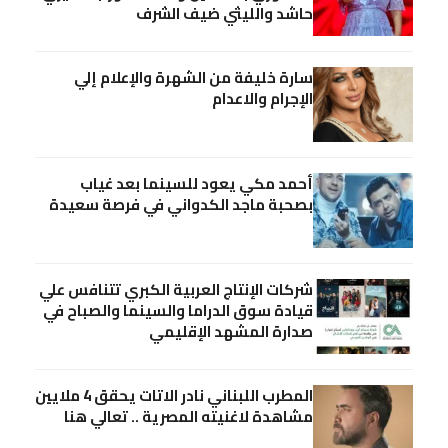
حاشد والليثي ضيف الشرف
سارة خليفة من الشهرة والإعلام إلي
الإجرام والاعدام
أحمد مكي يعود للسينما بعد غياب
بصحبة ماجد الكدواني في فرصة سعيدة
شركات الإنتاج العربية الكبري تتنافس علي
قيادة سوق الدراما والسينما والصباح في
صدارة المشهد الإقليمي
المطرب اللبناني نادر الاتات يحقق 4 ملايين
مشاهدة لاغنيته المصرية .. تعالي هنا