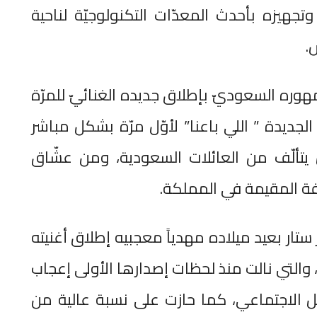
جهيزه بأحدث المعدّات التكنولوجيّة لناحية
.
مهوره السعوديّ بإطلاق جديده الغنائيّ للمرّة
الجديدة ” اللي باعنا” لأوّل مرّة بشكل مباشر
 يتألّف من العائلات السعودية، ومن عشّاق
تلفة المقيمة في المملكة.
ستار بعيد ميلاده مهدياً معجبيه إطلاق أغنيته
 والتي نالت منذ لحظات إصدارها الأولى إعجاب
ل الاجتماعي، كما حازت على نسبة عالية من