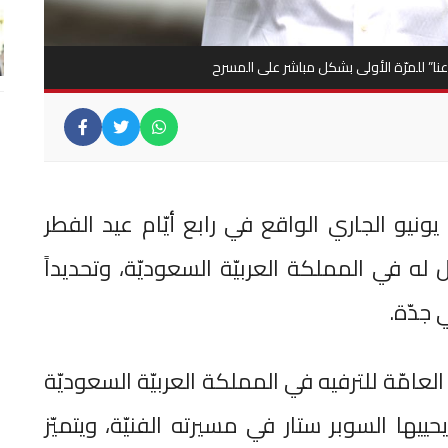
اعنا” للمرّة الأولى بشكل مباشر على المسرح
يحيي السوبر ستار راغب علامة في ١٨ يونيو الجاري الواقع في رابع أيّام عيد الفطر
ّل له في المملكة العربيّة السعوديّة، وتحديداً
 جدّة.
لعامّة للترفيه في المملكة العربيّة السعوديّة
حييها السوبر ستار في مسيرته الفنيّة، ويتميّز