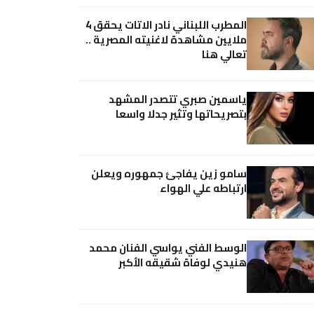
المطرب اللبناني نادر الاتات يحقق 4
ملايين مشاهدة لاغنيته المصرية ..
تعالي هنا
ياسمين صبري تتصدر المشهد
بتصريحاتها وتثير جدلا واسعا
سامو زين يفاجئ جمهوره ويعلن
ارتباطه علي الهواء
الوسط الفني يواسي الفنان محمد
هنيدي لوفاة شقيقه الأكبر