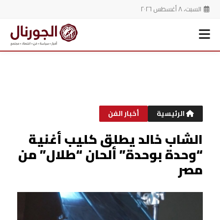
السبت، ٨ أغسطس ٢٠٢٦
خطي
لى
لمحتوى
الرئيسية
أخبار الفن
الشاب خالد يطلق كليب أغنية
“وحدة بوحدة” ألحان “طلال” من
مصر