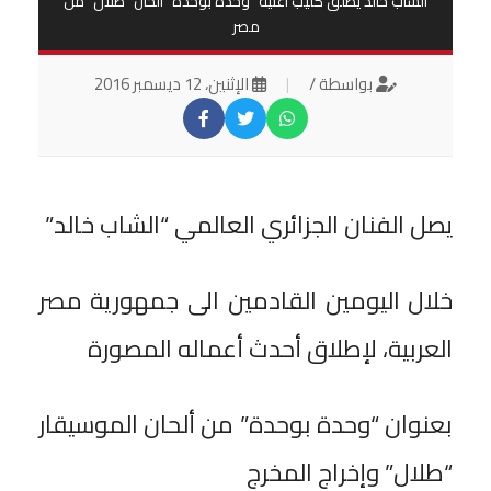
الشاب خالد يطلق كليب أغنية “وحدة بوحدة” ألحان “طلال” من
مصر
بواسطة /
|
الإثنين، 12 ديسمبر 2016
يصل الفنان الجزائري العالمي “الشاب خالد”
خلال اليومين القادمين الى جمهورية مصر
العربية، لإطلاق أحدث أعماله المصورة
بعنوان “وحدة بوحدة” من ألحان الموسيقار
“طلال” وإخراج المخرج