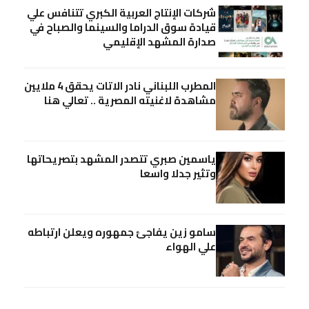
شركات الإنتاج العربية الكبري تتنافس علي
قيادة سوق الدراما والسينما والصباح في
صدارة المشهد الإقليمي
المطرب اللبناني نادر الاتات يحقق 4 ملايين
مشاهدة لاغنيته المصرية .. تعالي هنا
ياسمين صبري تتصدر المشهد بتصريحاتها
وتثير جدلا واسعا
سامو زين يفاجئ جمهوره ويعلن ارتباطه
علي الهواء