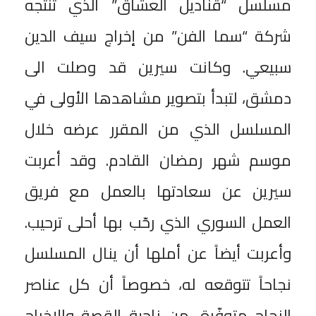
مسلسل “قناديل العشاق” الذي تنتجه
شركة “سما الفن” من إخراج سيف الدين
سبيعي. وكانت سيرين قد وصلت الى
دمشق، لتبدأ بتصوير مشاهدها الأولى في
المسلسل الذي من المقرر عرضه خلال
موسم شهر رمضان القادم. وقد أعربت
سيرين عن سعادتها بالعمل مع فريق
العمل السوري الذي رحّب بها أحلى ترحيب.
وأعربت أيضاً عن أملها أن ينال المسلسل
نجاحاً تتوقعه له، خصوصاً أن كل عناصر
النجاح متوفّرة، من ناحية القصة والإخراج