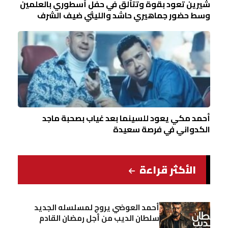
شيرين تعود بقوة وتتألق في حفل أسطوري بالعلمين
وسط حضور جماهيري حاشد والليثي ضيف الشرف
أحمد مكي يعود للسينما بعد غياب بصحبة ماجد
الكدواني في فرصة سعيدة
الأكثر قراءة
أحمد العوضي يروج لمسلسله الجديد
سلطان الديب من أجل رمضان القادم