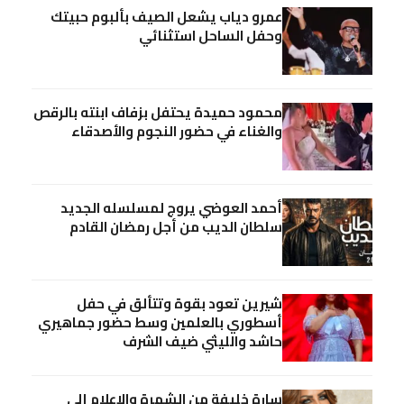
عمرو دياب يشعل الصيف بألبوم حبيتك
وحفل الساحل استثنائي
محمود حميدة يحتفل بزفاف ابنته بالرقص
والغناء في حضور النجوم والأصدقاء
أحمد العوضي يروج لمسلسله الجديد
سلطان الديب من أجل رمضان القادم
شيرين تعود بقوة وتتألق في حفل
أسطوري بالعلمين وسط حضور جماهيري
حاشد والليثي ضيف الشرف
سارة خليفة من الشهرة والإعلام إلي