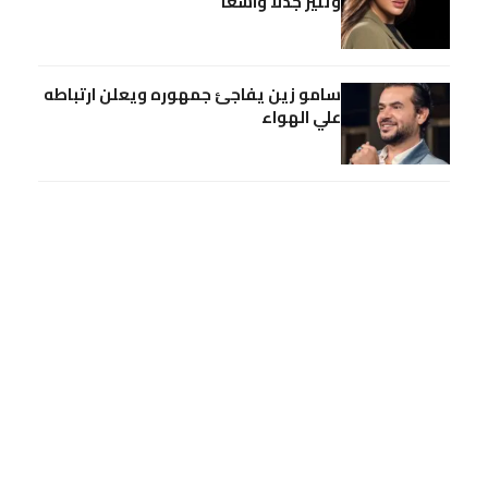
وتثير جدلا واسعا
سامو زين يفاجئ جمهوره ويعلن ارتباطه
علي الهواء