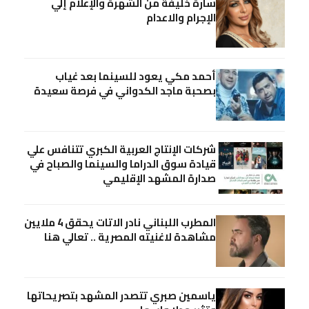
سارة خليفة من الشهرة والإعلام إلي
الإجرام والاعدام
أحمد مكي يعود للسينما بعد غياب
بصحبة ماجد الكدواني في فرصة سعيدة
شركات الإنتاج العربية الكبري تتنافس علي
قيادة سوق الدراما والسينما والصباح في
صدارة المشهد الإقليمي
المطرب اللبناني نادر الاتات يحقق 4 ملايين
مشاهدة لاغنيته المصرية .. تعالي هنا
ياسمين صبري تتصدر المشهد بتصريحاتها