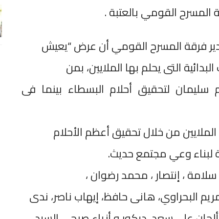
 المسرح القومي بالعتبة .
دير فرقة المسرح القومي أن عرض “يعيش
بدائية التى يحلم بها الملايين، بمن
سليمان لتحقيق أحلام البسطاء بينما فى
 الملايين من خلال تحقيق أعظم الأحلام
 لبناء وعي مجتمع حديث.
امة ، إنتصار ، محمد رضوان ،
مريم البحراوي، هانى حافظ، إيهاب ناصر، ندى
حان على سعد، ديكور و أزياء صبحى السيد ،