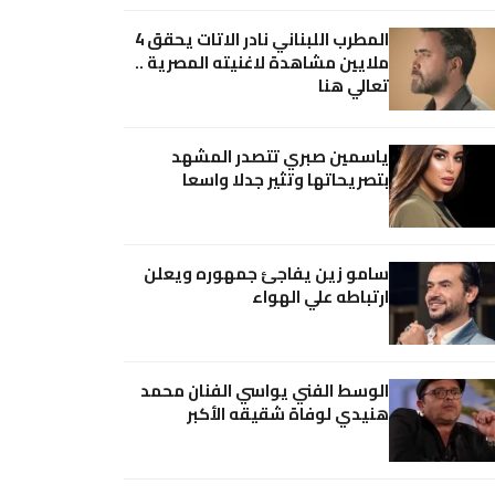
المطرب اللبناني نادر الاتات يحقق 4
ملايين مشاهدة لاغنيته المصرية ..
تعالي هنا
ياسمين صبري تتصدر المشهد
بتصريحاتها وتثير جدلا واسعا
سامو زين يفاجئ جمهوره ويعلن
ارتباطه علي الهواء
الوسط الفني يواسي الفنان محمد
هنيدي لوفاة شقيقه الأكبر