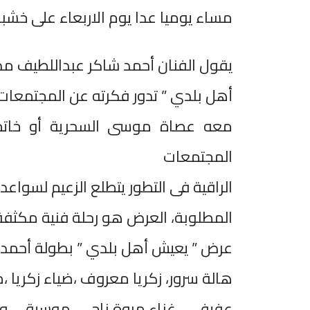
مساء يوميا عدا يوم الاربعاء على خشبة
يقول الفنان أحمد شاكر عبداللطيف م
أهل بلدي ” تدور فكرته عن المجتمعات ال
معه عصاة موسى السحرية أو خاتم 
المجتمعات
الراقية فى التطور يتطلع الزعيم لسواعد
المطلوبة، العرض هو رحلة فنية مكثفة
عرض ” يعيش أهل بلدي ” بطولة أحمد سل
هالة سرور، زكريا معروف ،ضياء زكريا ،
عفيفى ، غناء مروة ناجى، موسيقى وأل