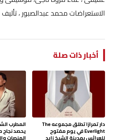
الاستعراضات محمد عبدالصبور ، تأليف 
أخبار ذات صلة
دار تمرازا تطلق مجموعه The
المطرب الش
Everlight في يوم مفتوح
يحصد نجاح م
للعرائس بمدينة الشيخ زايد
المنصات وا