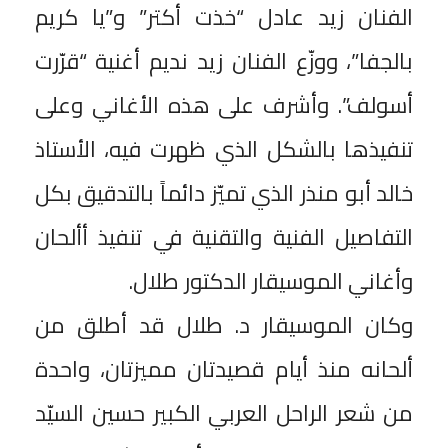
الفنان زيد عادل “خذت أكتر” و”يا كريم
بالجفا”، ووزّع الفنان زيد نديم أغنية “قرّرت
أسولف”. وأشرف على هذه الأغاني وعلى
تنفيذها بالشكل الذي ظهرت فيه، الأستاذ
خالد أبو منذر الذي تميّز دائماً بالتدقيق بكل
التفاصيل الفنية والتقنية في تنفيذ أألحان
وأغاني الموسيقار الدكتور طلال.
‎وكان الموسيقار د. طلال قد أطلق من
ألحانه منذ أيام قصيدتان مميزتان، واحدة
من شعر الراحل العربي الكبير حسين السيّد