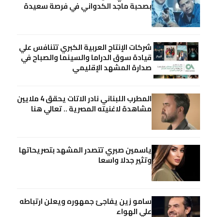
بصحبة ماجد الكدواني في فرصة سعيدة
شركات الإنتاج العربية الكبري تتنافس علي
قيادة سوق الدراما والسينما والصباح في
صدارة المشهد الإقليمي
المطرب اللبناني نادر الاتات يحقق 4 ملايين
مشاهدة لاغنيته المصرية .. تعالي هنا
ياسمين صبري تتصدر المشهد بتصريحاتها
وتثير جدلا واسعا
سامو زين يفاجئ جمهوره ويعلن ارتباطه
علي الهواء