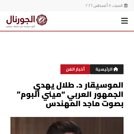
السبت، ٨ أغسطس ٢٠٢٦
خطي
لى
لمحتوى
الرئيسية
أخبار الفن
‎الموسيقار د. طلال يهدي
الجمهور العربي “ميني ألبوم”
بصوت ماجد المهندس