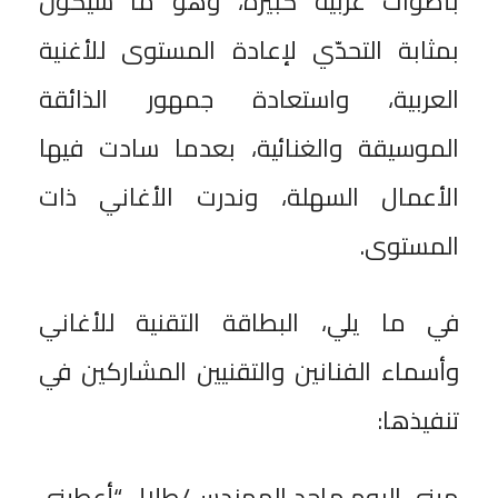
بأصوات عربية كبيرة، وهو ما سيكون
بمثابة التحدّي لإعادة المستوى للأغنية
العربية، واستعادة جمهور الذائقة
الموسيقة والغنائية، بعدما سادت فيها
الأعمال السهلة، وندرت الأغاني ذات
المستوى.
‎في ما يلي، البطاقة التقنية للأغاني
وأسماء الفنانين والتقنيين المشاركين في
تنفيذها:
‎ميني البوم ماجد المهندس/طلال “أعطيني