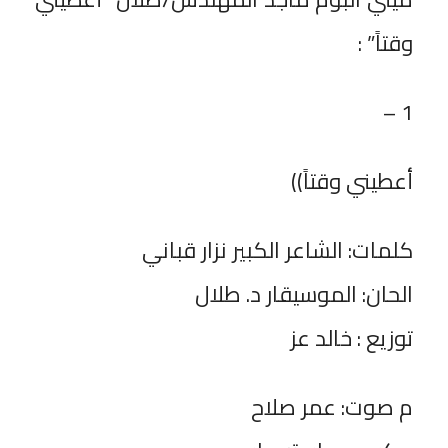
وقتاً” :
1 –