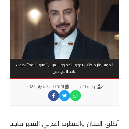
‎الموسيقار د. طلال يهدي الجمهور العربي “ميني ألبوم” بصوت
ماجد المهندس
بواسطة /
|
الثلاثاء، 22 فبراير 2022
‎أطلق الفنان والمطرب العربي القدير ماجد