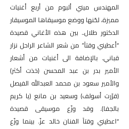
المهندس ميني ألبوم من أربع أغنيات
مميزة، لحّنها ووضع موسيقاها الموسيقار
الدكتور طلال.. بين هذه الأغاني قصيدة
“أعطيني وقتاً” من شعر الشاعر الراحل نزار
قباني. بالإضافة الى أغنيات من أشعار
الأمير بدر بن عبد المحسن (خذت أكثر)
والأمير سعود بن محمد العبدالله الفيصل
(قرّرت أسولف) وسعيد بن مانع (يا كريم
بالجفا). وقد وزّع موسيقى قصيدة
“اعطيني وقتاً الفنان خالد عزّ. بينما وزّع