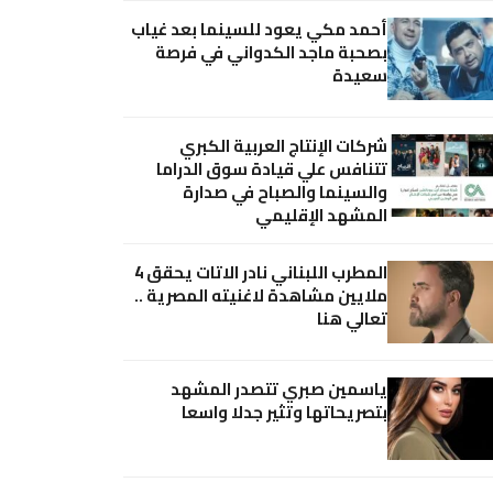
أحمد مكي يعود للسينما بعد غياب
بصحبة ماجد الكدواني في فرصة
سعيدة
شركات الإنتاج العربية الكبري
تتنافس علي قيادة سوق الدراما
والسينما والصباح في صدارة
المشهد الإقليمي
المطرب اللبناني نادر الاتات يحقق 4
ملايين مشاهدة لاغنيته المصرية ..
تعالي هنا
ياسمين صبري تتصدر المشهد
بتصريحاتها وتثير جدلا واسعا