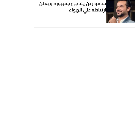
سامو زين يفاجئ جمهوره ويعلن
ارتباطه علي الهواء