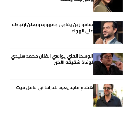
سامو زين يفاجئ جمهوره ويعلن ارتباطه
علي الهواء
الوسط الفني يواسي الفنان محمد هنيدي
لوفاة شقيقه الأكبر
هشام ماجد يعود للدراما في عامل ميت