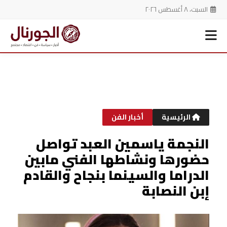
السبت، ٨ أغسطس ٢٠٢٦
خطي
لى
لمحتوى
الرئيسية
أخبار الفن
النجمة ياسمين العبد تواصل
حضورها ونشاطها الفني مابين
الدراما والسينما بنجاح والقادم
إبن النصابة