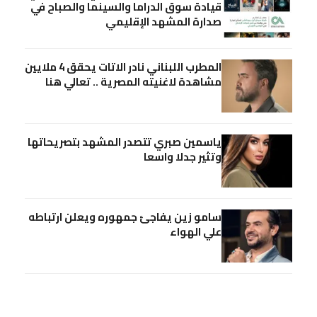
قيادة سوق الدراما والسينما والصباح في
صدارة المشهد الإقليمي
المطرب اللبناني نادر الاتات يحقق 4 ملايين
مشاهدة لاغنيته المصرية .. تعالي هنا
ياسمين صبري تتصدر المشهد بتصريحاتها
وتثير جدلا واسعا
سامو زين يفاجئ جمهوره ويعلن ارتباطه
علي الهواء