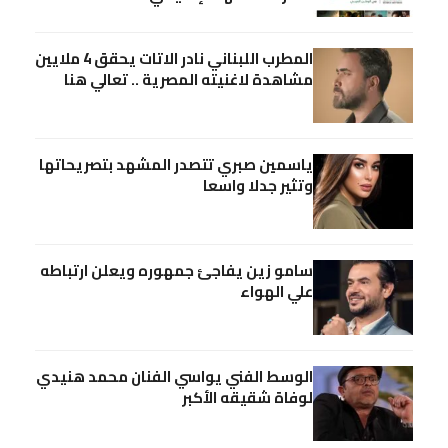
المطرب اللبناني نادر الاتات يحقق 4 ملايين
مشاهدة لاغنيته المصرية .. تعالي هنا
ياسمين صبري تتصدر المشهد بتصريحاتها
وتثير جدلا واسعا
سامو زين يفاجئ جمهوره ويعلن ارتباطه
علي الهواء
الوسط الفني يواسي الفنان محمد هنيدي
لوفاة شقيقه الأكبر