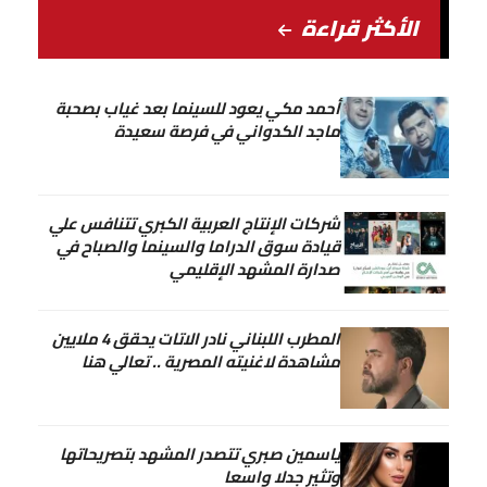
الأكثر قراءة
أحمد مكي يعود للسينما بعد غياب بصحبة
ماجد الكدواني في فرصة سعيدة
شركات الإنتاج العربية الكبري تتنافس علي
قيادة سوق الدراما والسينما والصباح في
صدارة المشهد الإقليمي
المطرب اللبناني نادر الاتات يحقق 4 ملايين
مشاهدة لاغنيته المصرية .. تعالي هنا
ياسمين صبري تتصدر المشهد بتصريحاتها
وتثير جدلا واسعا