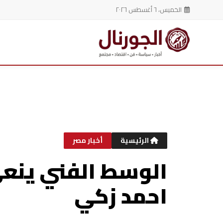
الخميس، ٦ أغسطس ٢٠٢٦
خطي
لى
لمحتوى
الرئيسية
أخبار مصر
الوسط الفني ينع
احمد زكي