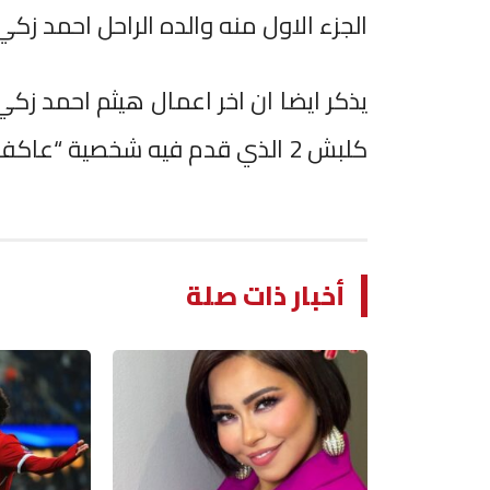
الجزء الاول منه والده الراحل احمد زك
يذكر ايضا ان اخر اعمال هيثم احمد ز
كلبش 2 الذي قدم فيه شخصية “عاكف” واشاد بها الجمهور والنقاد وقتها .
أخبار ذات صلة