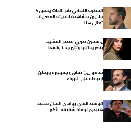
المطرب اللبناني نادر الاتات يحقق 4
ملايين مشاهدة لاغنيته المصرية ..
تعالي هنا
ياسمين صبري تتصدر المشهد
بتصريحاتها وتثير جدلا واسعا
سامو زين يفاجئ جمهوره ويعلن
ارتباطه علي الهواء
الوسط الفني يواسي الفنان محمد
هنيدي لوفاة شقيقه الأكبر