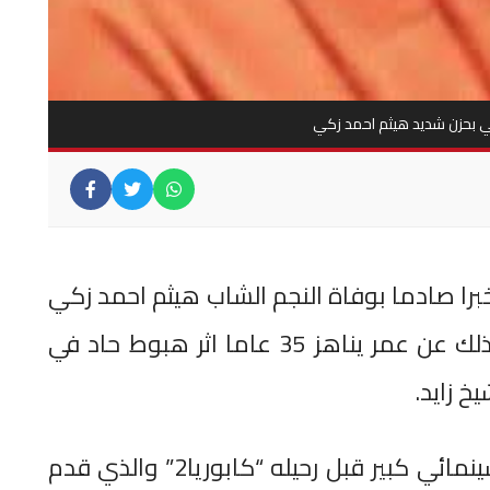
ي بحزن شديد هيثم احمد زكي
را صادما بوفاة النجم الشاب هيثم احمد زكي
نجل النجم الاسمر الراحل احمد زكي وذلك عن عمر يناهز 35 عاما اثر هبوط حاد في
خ زايد.
وكان هيثم يجهز لتقديم بطولة فيلم سينمائي كبير قبل رحيله “كابوريا2” والذي قدم