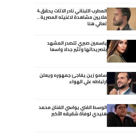
المطرب اللبناني نادر الاتات يحقق 4
ملايين مشاهدة لاغنيته المصرية ..
تعالي هنا
ياسمين صبري تتصدر المشهد
بتصريحاتها وتثير جدلا واسعا
سامو زين يفاجئ جمهوره ويعلن
ارتباطه علي الهواء
الوسط الفني يواسي الفنان محمد
هنيدي لوفاة شقيقه الأكبر