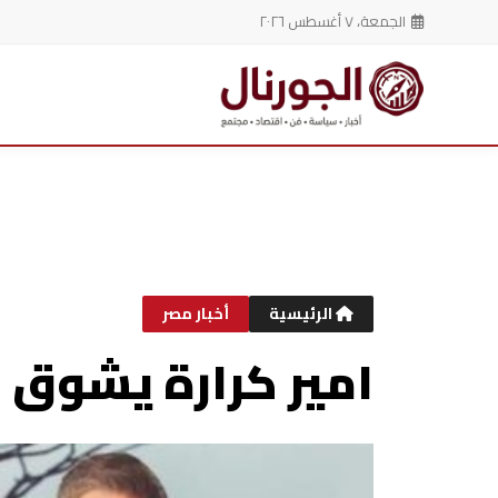
الجمعة، ٧ أغسطس ٢٠٢٦
خطي
لى
لمحتوى
الرئيسية
أخبار مصر
امير كرارة يشوق م