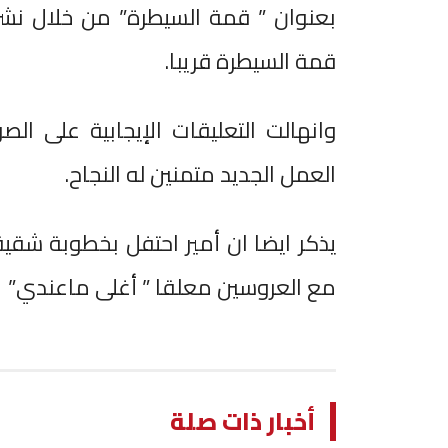
بعنوان ” قمة السيطرة” من خلال نش
قمة السيطرة قريبا.
وانهالت التعليقات الإيجابية على الص
العمل الجديد متمنين له النجاح.
يذكر ايضا ان أمير احتفل بخطوبة شقيق
مع العروسين معلقا ” أغلى ماعندي” °
أخبار ذات صلة