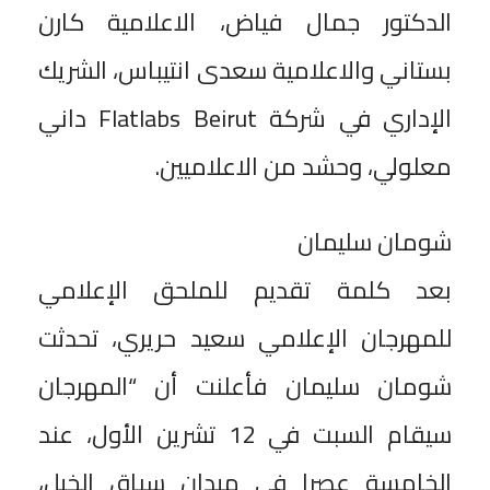
الدكتور جمال فياض، الاعلامية كارن
بستاني والاعلامية سعدى انتيباس، الشريك
الإداري في شركة Flatlabs Beirut داني
معلولي، وحشد من الاعلاميين.
شومان سليمان
بعد كلمة تقديم للملحق الإعلامي
للمهرجان الإعلامي سعيد حريري، تحدثت
شومان سليمان فأعلنت أن “المهرجان
سيقام السبت في 12 تشرين الأول، عند
الخامسة عصرا في ميدان سباق الخيل،