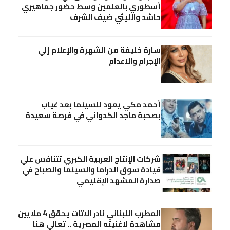
أسطوري بالعلمين وسط حضور جماهيري
حاشد والليثي ضيف الشرف
سارة خليفة من الشهرة والإعلام إلي
الإجرام والاعدام
أحمد مكي يعود للسينما بعد غياب
بصحبة ماجد الكدواني في فرصة سعيدة
شركات الإنتاج العربية الكبري تتنافس علي
قيادة سوق الدراما والسينما والصباح في
صدارة المشهد الإقليمي
المطرب اللبناني نادر الاتات يحقق 4 ملايين
مشاهدة لاغنيته المصرية .. تعالي هنا