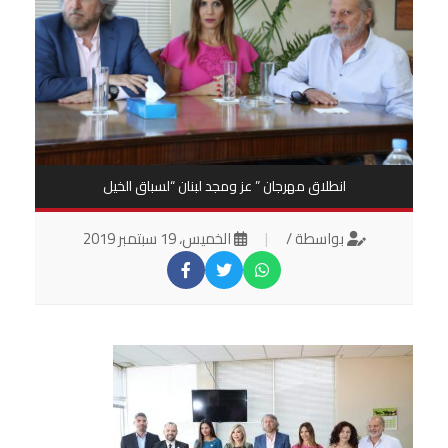
انطلاق مهرجان ” عز ومجد لبنان “لسباق الخيل
بواسطة /
|
الخميس، 19 سبتمبر 2019