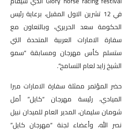
Glory horse racing festival الذي سيقام
في 12 تشرين الاول المقبل، برعاية رئيس
الحكومة سعد الحريري، وبالتعاون مع
سفارة الامارات العربية المتحدة التي
ستسلم كأس مهرجان ومسابقة “سمو
الشيخ زايد لعام التسامح”.
حضر المؤتمر ممثلة سفارة الامارات ميرا
الميادي، رئيسة مهرجان “كايل” أمل
شومان سليمان، المدير العام للميدان نبيل
نصر الله، وأعضاء لجنة “مهرجان كايل”