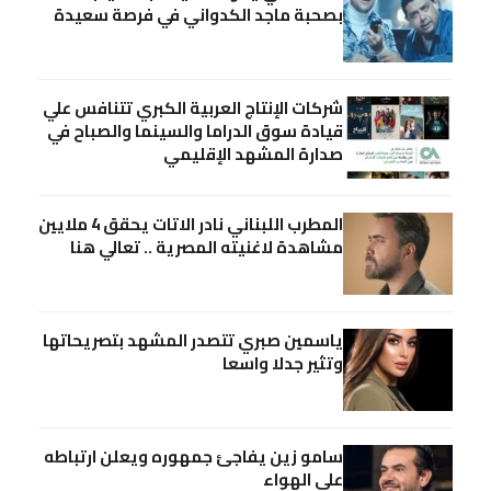
بصحبة ماجد الكدواني في فرصة سعيدة
شركات الإنتاج العربية الكبري تتنافس علي
قيادة سوق الدراما والسينما والصباح في
صدارة المشهد الإقليمي
المطرب اللبناني نادر الاتات يحقق 4 ملايين
مشاهدة لاغنيته المصرية .. تعالي هنا
ياسمين صبري تتصدر المشهد بتصريحاتها
وتثير جدلا واسعا
سامو زين يفاجئ جمهوره ويعلن ارتباطه
علي الهواء