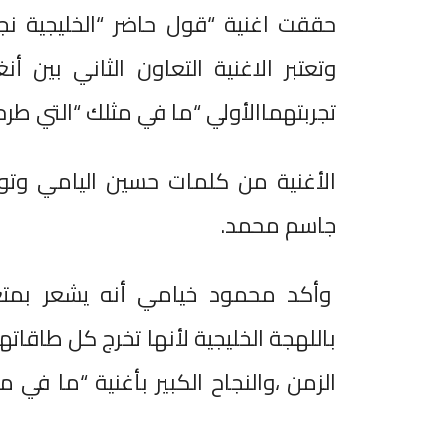
حققت اغنية “قول حاضر “الخليجية نجا
وتعتبر الاغنية التعاون الثاني بين
تجربتهماالأولي “ما في مثلك “التي ط
الأغنية من كلمات حسين اليامي وتو
جاسم محمد.
وأكد محمود خيامي أنه يشعر بمتع
باللهجة الخليجية لأنها تخرج كل طاقاته
الزمن ،والنجاح الكبير بأغنية “ما في 