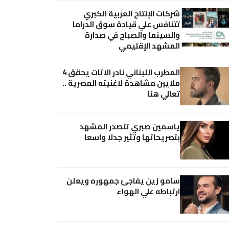
شركات الإنتاج العربية الكبري
تتنافس علي قيادة سوق الدراما
والسينما والصباح في صدارة
المشهد الإقليمي
المطرب اللبناني نادر الاتات يحقق 4
ملايين مشاهدة لاغنيته المصرية ..
تعالي هنا
ياسمين صبري تتصدر المشهد
بتصريحاتها وتثير جدلا واسعا
سامو زين يفاجئ جمهوره ويعلن
ارتباطه علي الهواء