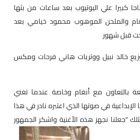
حا كبيرا علي اليوتيوب بعد ساعات من بثها
 أنغام والملحن الموهوب محمود خيامي بعد
رحت قبل شهور
زيع خالد نبيل ووتريات هاني فرحات ومكس
ة بالتعاون مع أنغام وخاصة عندما تغني
ا الإبداعية في صوتها الذي اعتبره نادر في هذا
مثلك “جعلنا نجهز هذه الأغنية واشكر الجمهور