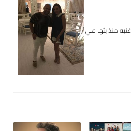
غنية منذ بثها علي