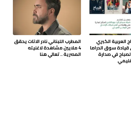
ج العربية الكبري
المطرب اللبناني نادر الاتات يحقق
قيادة سوق الدراما
4 ملايين مشاهدة لاغنيته
لصباح في صدارة
المصرية .. تعالي هنا
قليمي