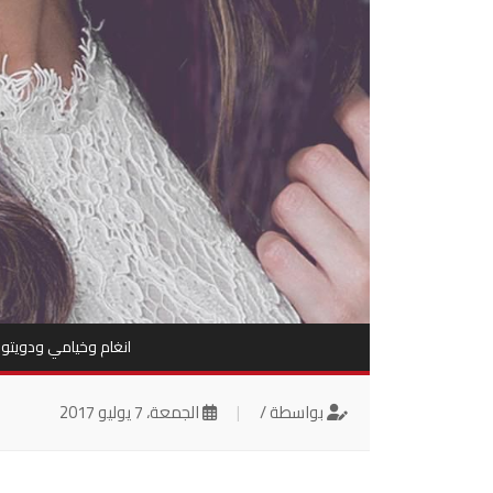
انغام وخيامي ودويتو خ
بواسطة /
|
الجمعة، 7 يوليو 2017