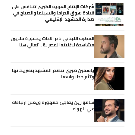
شركات الإنتاج العربية الكبري تتنافس علي
قيادة سوق الدراما والسينما والصباح في
صدارة المشهد الإقليمي
المطرب اللبناني نادر الاتات يحقق 4 ملايين
مشاهدة لاغنيته المصرية .. تعالي هنا
ياسمين صبري تتصدر المشهد بتصريحاتها
وتثير جدلا واسعا
سامو زين يفاجئ جمهوره ويعلن ارتباطه
علي الهواء