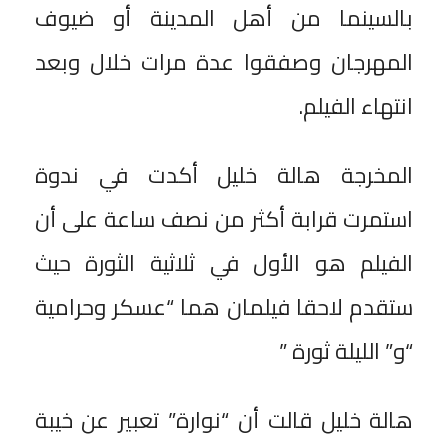
بالسينما من أهل المدينة أو ضيوف
المهرجان وصفقوا عدة مرات خلال وبعد
انتهاء الفيلم.
المخرجة هالة خليل أكدت في ندوة
استمرت قرابة أكثر من نصف ساعة على أن
الفيلم هو الأول في ثلاثية الثورة حيث
ستقدم لاحقا فيلمان هما “عسكر وحرامية
“و” الليلة ثورة ”
هالة خليل قالت أن “نوارة” تعبير عن خيبة