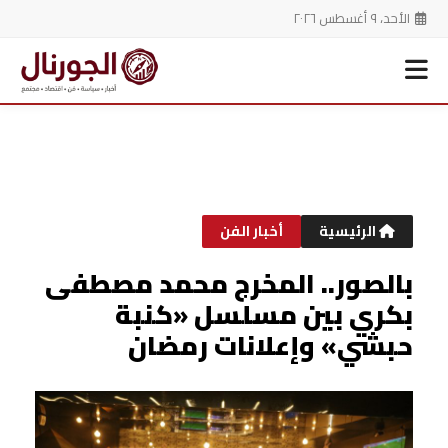
الأحد، ٩ أغسطس ٢٠٢٦
خطي
لى
لمحتوى
الرئيسية
أخبار الفن
بالصور.. المخرج محمد مصطفى
بكري بين مسلسل «كنبة
حبشي» وإعلانات رمضان