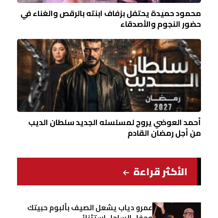
محمود حميدة يحتفل بزفاف ابنته بالرقص والغناء في
حضور النجوم والأصدقاء
أحمد العوضي يروج لمسلسله الجديد سلطان الديب
من أجل رمضان القادم
الأكثر قراءة
عمرو دياب يشعل الصيف بألبوم حبيتك
وحفل الساحل استثنائي