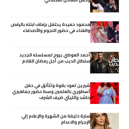
محمود حميدة يحتفل بزفاف ابنته بالرقص
والغناء في حضور النجوم والأصدقاء
أحمد العوضي يروج لمسلسله الجديد
سلطان الديب من أجل رمضان القادم
شيرين تعود بقوة وتتألق في حفل
أسطوري بالعلمين وسط حضور جماهيري
حاشد والليثي ضيف الشرف
سارة خليفة من الشهرة والإعلام إلي
الإجرام والاعدام