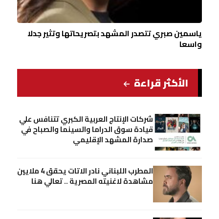
ياسمين صبري تتصدر المشهد بتصريحاتها وتثير جدلا
واسعا
الأكثر قراءة
شركات الإنتاج العربية الكبري تتنافس علي
قيادة سوق الدراما والسينما والصباح في
صدارة المشهد الإقليمي
المطرب اللبناني نادر الاتات يحقق 4 ملايين
مشاهدة لاغنيته المصرية .. تعالي هنا