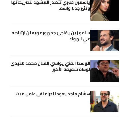
ياسمين صبري تتصدر المشهد بتصريحاتها
وتثير جدلا واسعا
سامو زين يفاجئ جمهوره ويعلن ارتباطه
علي الهواء
الوسط الفني يواسي الفنان محمد هنيدي
لوفاة شقيقه الأكبر
هشام ماجد يعود للدراما في عامل ميت