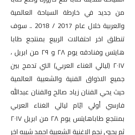
من جديد في خارطة السياحة العالمية
والعربية خلال عام 2017 / 2018 .. سوف
تنطلق اخر احتفالات الربيع بمنتجع طابا
هايتس وفنادقه يوم ٢٨ و ٢٩ من ابريل ،
٢٠١٧ (ليالي الغناء العربي) التي تدمج بين
جميع الاذواق الفنية والشعبية العالمية
حيث يحي الفنان زياد صالح والفنان عبدالله
فارسي أولي ايّام ليالي الغناء العربي
بمنتجع طاباهايتس يوم ٢٨ من ابريل ٢٠١٧
ثم يحيي نجم الاغنية الشعبية احمد شيبه اخر