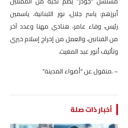
مسلسل “جودر” يضم نخبة من الممثلين
أبرزهم: ياسر جلال، نور اللبنانية، ياسمين
رئيس، وفاء عامر، هنادي مهنا وعدد آخر
من الفنانين، والعمل من إخراج إسلام خيري
وتأليف أنور عبد المغيث.
– .منقول عن “أضواء المدينة”
أخبار ذات صلة