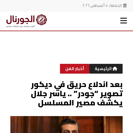
الجمعة، ٧ أغسطس ٢٠٢٦
خطي
لى
لمحتوى
الرئيسية
أخبار الفن
بعد اندلاع حريق في ديكور
تصوير “جودر” .. ياسر جلال
يكشف مصير المسلسل