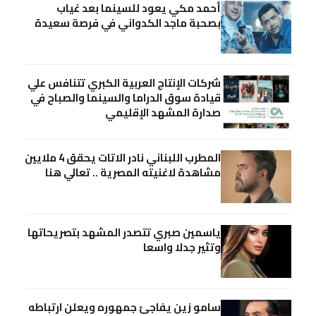
أحمد مكي يعود للسينما بعد غياب
بصحبة ماجد الكدواني في فرصة سعيدة
شركات الإنتاج العربية الكبري تتنافس علي
قيادة سوق الدراما والسينما والصباح في
صدارة المشهد الإقليمي
المطرب اللبناني نادر الاتات يحقق 4 ملايين
مشاهدة لاغنيته المصرية .. تعالي هنا
ياسمين صبري تتصدر المشهد بتصريحاتها
وتثير جدلا واسعا
سامو زين يفاجئ جمهوره ويعلن ارتباطه