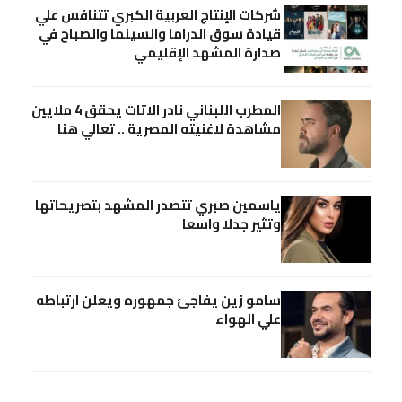
شركات الإنتاج العربية الكبري تتنافس علي
قيادة سوق الدراما والسينما والصباح في
صدارة المشهد الإقليمي
المطرب اللبناني نادر الاتات يحقق 4 ملايين
مشاهدة لاغنيته المصرية .. تعالي هنا
ياسمين صبري تتصدر المشهد بتصريحاتها
وتثير جدلا واسعا
سامو زين يفاجئ جمهوره ويعلن ارتباطه
علي الهواء