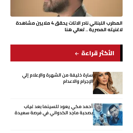
المطرب اللبناني نادر الاتات يحقق 4 ملايين مشاهدة
لاغنيته المصرية .. تعالي هنا
الأكثر قراءة
سارة خليفة من الشهرة والإعلام إلي
الإجرام والاعدام
أحمد مكي يعود للسينما بعد غياب
بصحبة ماجد الكدواني في فرصة سعيدة