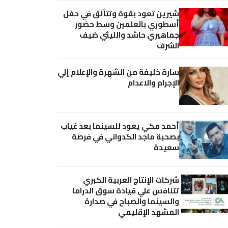
شيرين تعود بقوة وتتألق في حفل
أسطوري بالعلمين وسط حضور
جماهيري حاشد والليثي ضيف
الشرف
سارة خليفة من الشهرة والإعلام إلي
الإجرام والاعدام
أحمد مكي يعود للسينما بعد غياب
بصحبة ماجد الكدواني في فرصة
سعيدة
شركات الإنتاج العربية الكبري
تتنافس علي قيادة سوق الدراما
والسينما والصباح في صدارة
المشهد الإقليمي