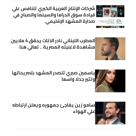
شركات الإنتاج العربية الكبري تتنافس علي
قيادة سوق الدراما والسينما والصباح في
صدارة المشهد الإقليمي
المطرب اللبناني نادر الاتات يحقق 4 ملايين
مشاهدة لاغنيته المصرية .. تعالي هنا
ياسمين صبري تتصدر المشهد بتصريحاتها
وتثير جدلا واسعا
سامو زين يفاجئ جمهوره ويعلن ارتباطه
علي الهواء