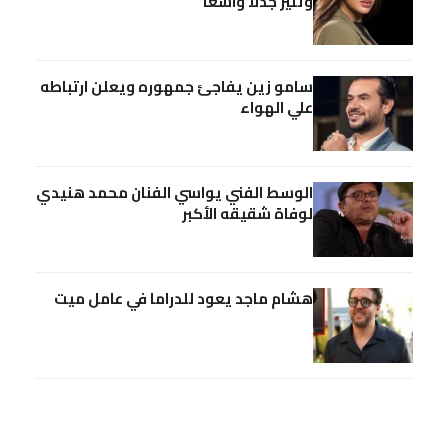
وتثير جدلا واسعا
سامو زين يفاجئ جمهوره ويعلن ارتباطه
علي الهواء
الوسط الفني يواسي الفنان محمد هنيدي
لوفاة شقيقه الأكبر
هشام ماجد يعود للدراما في عامل ميت