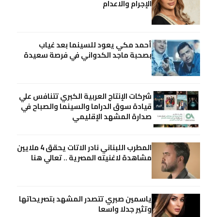
الإجرام والاعدام
أحمد مكي يعود للسينما بعد غياب
بصحبة ماجد الكدواني في فرصة سعيدة
شركات الإنتاج العربية الكبري تتنافس علي
قيادة سوق الدراما والسينما والصباح في
صدارة المشهد الإقليمي
المطرب اللبناني نادر الاتات يحقق 4 ملايين
مشاهدة لاغنيته المصرية .. تعالي هنا
ياسمين صبري تتصدر المشهد بتصريحاتها
وتثير جدلا واسعا