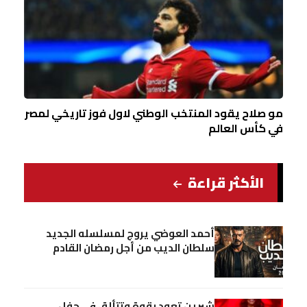
مو صلاح يقود المنتخب الوطني لاول فوز تاريخي لمصر
في كأس العالم
الأكثر قراءة
أحمد العوضي يروج لمسلسله الجديد
سلطان الديب من أجل رمضان القادم
شيرين تعود بقوة وتتألق في حفل