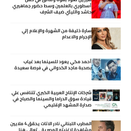
أسطوري بالعلمين وسط حضور جماهيري
حاشد والليثي ضيف الشرف
سارة خليفة من الشهرة والإعلام إلي
الإجرام والاعدام
أحمد مكي يعود للسينما بعد غياب
بصحبة ماجد الكدواني في فرصة سعيدة
شركات الإنتاج العربية الكبري تتنافس علي
قيادة سوق الدراما والسينما والصباح في
صدارة المشهد الإقليمي
المطرب اللبناني نادر الاتات يحقق 4 ملايين
مشاهدة لاغنيته المصرية .. تعالي هنا