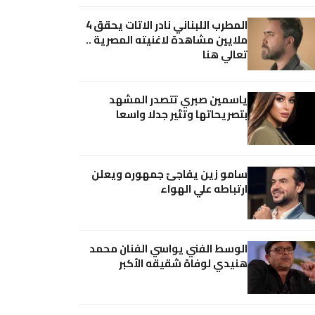
المطرب اللبناني نادر الاتات يحقق 4
ملايين مشاهدة لاغنيته المصرية ..
تعالي هنا
ياسمين صبري تتصدر المشهد
بتصريحاتها وتثير جدلا واسعا
سامو زين يفاجئ جمهوره ويعلن
ارتباطه علي الهواء
الوسط الفني يواسي الفنان محمد
هنيدي لوفاة شقيقه الأكبر