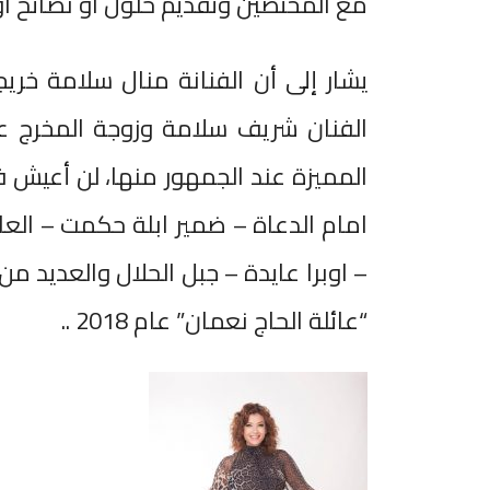
مع المختصين وتقديم حلول او نصائح او 
يشار إلى أن الفنانة منال سلامة خري
الفنان شريف سلامة وزوجة المخرج عاد
المميزة عند الجمهور منها، لن أعيش في 
امام الدعاة – ضمير ابلة حكمت – العا
– اوبرا عايدة – جبل الحلال والعديد م
“عائلة الحاج نعمان” عام 2018 ..