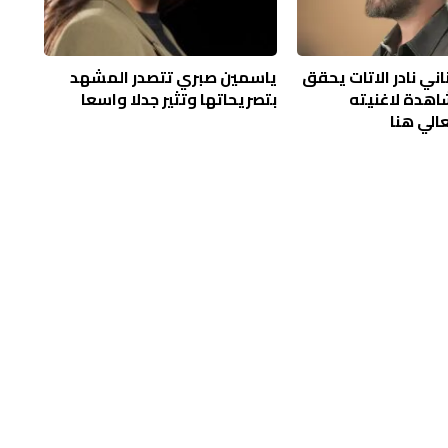
اني نادر الاتات يحقق
ياسمين صبري تتصدر المشهد
شاهدة لاغنيته
بتصريحاتها وتثير جدلا واسعا
عالي هنا