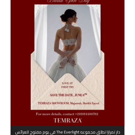
دار تمرازا تطلق مجموعه The Everlight في يوم مفتوح للعرائس