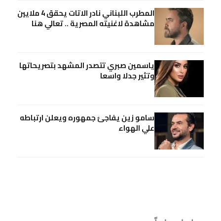
المطرب اللبناني نادر الاتات يحقق 4 ملايين
مشاهدة لاغنيته المصرية .. تعالي هنا
ياسمين صبري تتصدر المشهد بتصريحاتها
وتثير جدلا واسعا
سامو زين يفاجئ جمهوره ويعلن ارتباطه
علي الهواء