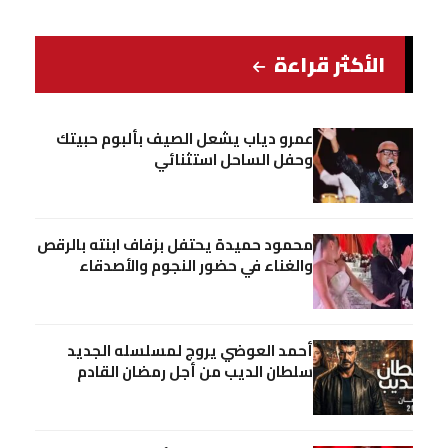
الأكثر قراءة
عمرو دياب يشعل الصيف بألبوم حبيتك
وحفل الساحل استثنائي
محمود حميدة يحتفل بزفاف ابنته بالرقص
والغناء في حضور النجوم والأصدقاء
أحمد العوضي يروج لمسلسله الجديد
سلطان الديب من أجل رمضان القادم