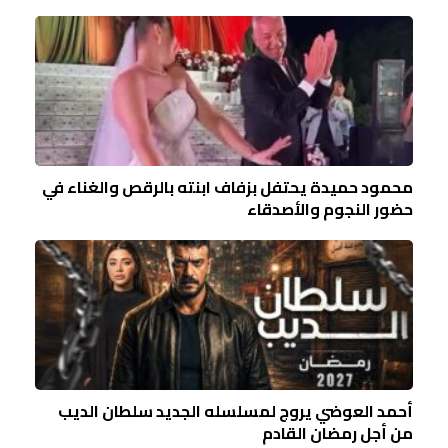
محمود حميدة يحتفل بزفاف ابنته بالرقص والغناء في
حضور النجوم والأصدقاء
أحمد العوضي يروج لمسلسله الجديد سلطان الديب
من أجل رمضان القادم