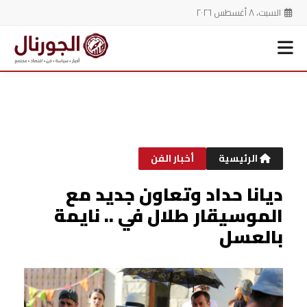
السبت، ٨ أغسطس ٢٠٢٦
خطي
لى
لمحتوى
الرئيسية
أخبار الفن
ديانا حداد وتعاون جديد مع
الموسيقار طلال في .. نايمة
بالعسل