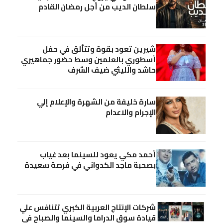
سلطان الديب من أجل رمضان القادم
شيرين تعود بقوة وتتألق في حفل
أسطوري بالعلمين وسط حضور جماهيري
حاشد والليثي ضيف الشرف
سارة خليفة من الشهرة والإعلام إلي
الإجرام والاعدام
أحمد مكي يعود للسينما بعد غياب
بصحبة ماجد الكدواني في فرصة سعيدة
شركات الإنتاج العربية الكبري تتنافس علي
قيادة سوق الدراما والسينما والصباح في