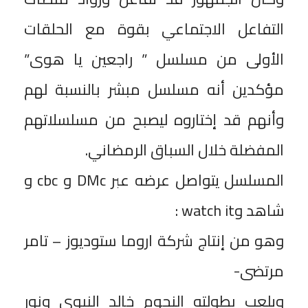
التفاعل الاجتماعي بقوة مع الحلقات
الأولى من مسلسل ” راجعين يا هوى”
مؤكدين أنه مسلسل مبشر بالنسبة لهم
وأنهم قد إختاروه ليصبح من مسلسلاتهم
المفضلة خلال السباق الرمضاني.
‎المسلسل يتواصل عرضه عبر DMc و cbc و
شاهد وwatch it :
‎وهو من إنتاج شركة اروما ستوديوز – تامر
مرتضى-
‎ويلعب بطولته النجوم خالد النبوي ونور