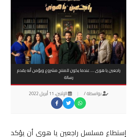
‎راجعين يا هوى … عندما يكون للمنتج مشروع ويؤمن أنه يقدم
رسالة
بواسطة /
|
الإثنين، 11 أبريل 2022
‎إستطاع مسلسل راجعين يا هوى أن يؤكد