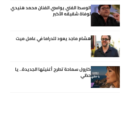
الوسط الفني يواسي الفنان محمد هنيدي
لوفاة شقيقه الأكبر
هشام ماجد يعود للدراما في عامل ميت
كارول سماحة تطرح أغنيتها الجديدة.. يا
حظي