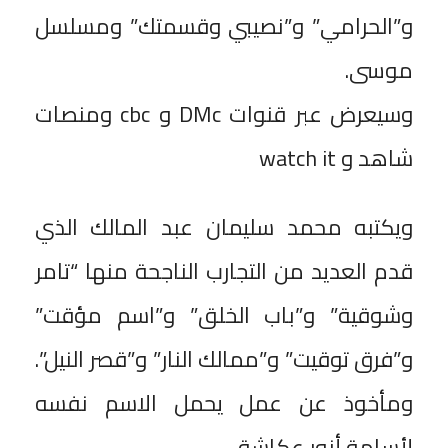
و”الحرامي” و”نصيبي وقسمتك” ومسلسل
موسى.
‎وسيعرض عبر قنوات DMc و cbc ومنصات
شاهد و watch it
‎ويكتبه محمد سليمان عبد المالك الذي
قدم العديد من التجارب الناجحة منها “تامر
وشوقية” و”باب الخلق” و”اسم مؤقت”
و”فرق توقيت” و”ممالك النار” و”قصر النيل”.
ومأخوذ عن عمل يحمل الاسم نفسه
لأسامة أنور عكاشة