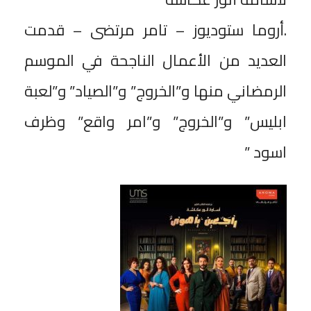
‎.أروما ستوديوز – تامر مرتضى – قدمت
العديد من الأعمال الناجحة في الموسم
الرمضاني منها و”الخروج” و”الصياد” و”لعبة
ابليس” و”الخروج” و”امر واقع” وظرف
اسود ”