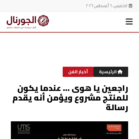
الخميس، ٦ أغسطس ٢٠٢٦
خطي
لى
لمحتوى
الرئيسية
أخبار الفن
‎راجعين يا هوى … عندما يكون
للمنتج مشروع ويؤمن أنه يقدم
رسالة