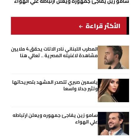
سامو زين يفاجئ جمهوره ويعلن ارتباطه علي الهواء
الأكثر قراءة
المطرب اللبناني نادر الاتات يحقق 4 ملايين
مشاهدة لاغنيته المصرية .. تعالي هنا
ياسمين صبري تتصدر المشهد بتصريحاتها
وتثير جدلا واسعا
سامو زين يفاجئ جمهوره ويعلن ارتباطه
علي الهواء