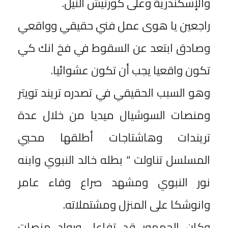
والإسكندرية وعلى كورنيش النيل.
‎راجعين يا هوى عمل فني حقيقي وواقعي
وصادق ابتعد عن السقوط في فخ انك كي
تكون واقعيا يجب أن تكون عشوائيا.
‎وهو السبب الحقيقي في تصدره تريند تويتر
ومنصات السوشيال ميديا من خلال عدة
تريندات وهاشتاجات أطلقها محبي
المسلسل تناولت ” بطله خالد النبوي وابنه
نور النبوي ومشهد صراع وفاء عامر
وانوشكا على المنزل ومشتملاته.
‎وكان الجمهور قد تفاعل ورواد منصات