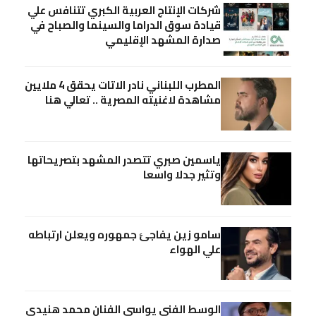
شركات الإنتاج العربية الكبري تتنافس علي
قيادة سوق الدراما والسينما والصباح في
صدارة المشهد الإقليمي
المطرب اللبناني نادر الاتات يحقق 4 ملايين
مشاهدة لاغنيته المصرية .. تعالي هنا
ياسمين صبري تتصدر المشهد بتصريحاتها
وتثير جدلا واسعا
سامو زين يفاجئ جمهوره ويعلن ارتباطه
علي الهواء
الوسط الفني يواسي الفنان محمد هنيدي