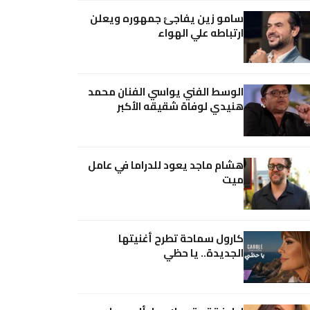
سامو زين يفاجئ جمهوره ويعلن
ارتباطه علي الهواء
الوسط الفني يواسي الفنان محمد
هنيدي لوفاة شقيقه الأكبر
هشام ماجد يعود للدراما في عامل
ميت
كارول سماحة تطرح أغنيتها
الجديدة.. يا حظي