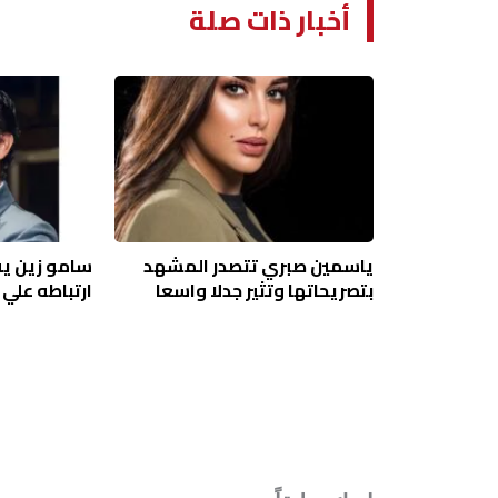
أخبار ذات صلة
ياسمين صبري تتصدر المشهد
سامو زين ي
بتصريحاتها وتثير جدلا واسعا
ارتباطه علي 