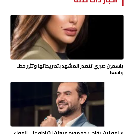
ياسمين صبري تتصدر المشهد بتصريحاتها وتثير جدلا
واسعا
سامو زين يفاجئ جمهوره ويعلن ارتباطه علي الهواء