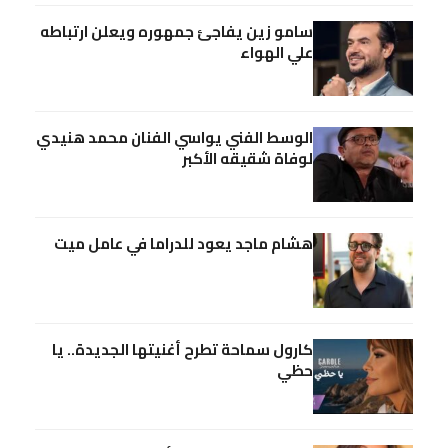
سامو زين يفاجئ جمهوره ويعلن ارتباطه
علي الهواء
الوسط الفني يواسي الفنان محمد هنيدي
لوفاة شقيقه الأكبر
هشام ماجد يعود للدراما في عامل ميت
كارول سماحة تطرح أغنيتها الجديدة.. يا
حظي