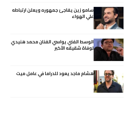
سامو زين يفاجئ جمهوره ويعلن ارتباطه
علي الهواء
الوسط الفني يواسي الفنان محمد هنيدي
لوفاة شقيقه الأكبر
هشام ماجد يعود للدراما في عامل ميت