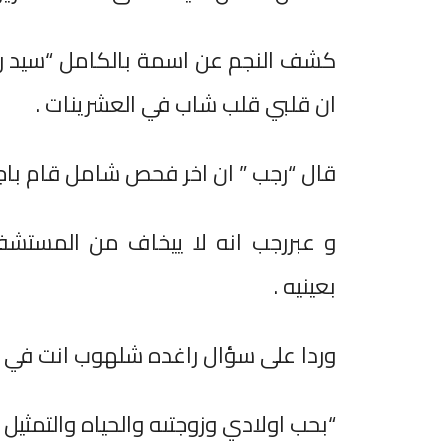
كشف النجم عن اسمة بالكامل “سيد ر
ان قلبي قلب شاب في العشرينات .
قال “رجب ” ان اخر فحص شامل قام باجرائ
و عبررجب انه لا ييخاف من المستشفي
بعينيه .
وردا على سؤال راغده شلهوب انت في حا
“بحب اولادي وزوجتىه والحياه والتمثيل