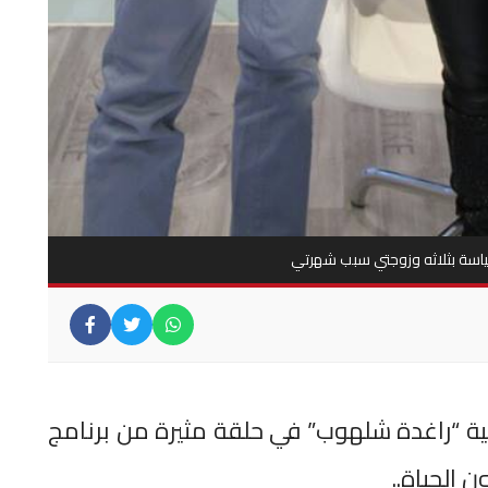
اسة بثلاثه وزوجتي سبب شهرتي
ية “راغدة شلهوب” في حلقة مثيرة من برنامج
الحياة..