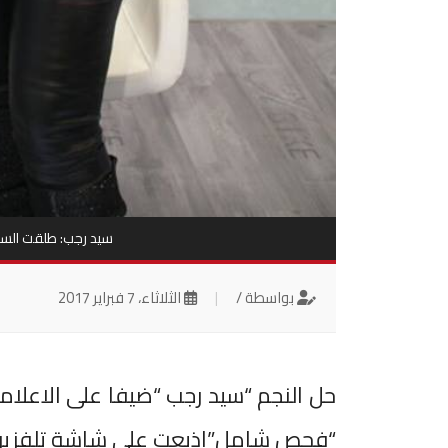
سيد رجب: طلقت السي
بواسطة /
|
الثلاثاء، 7 فبراير 2017
حل النجم “سيد رجب “ضيفا على الاعلام
“فحص شامل”اذيعت على شاشة تلفزيون 