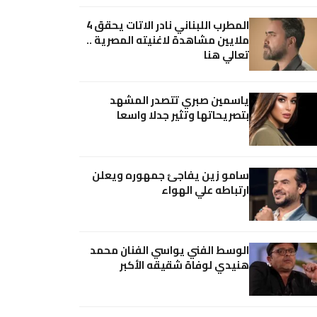
المطرب اللبناني نادر الاتات يحقق 4
ملايين مشاهدة لاغنيته المصرية ..
تعالي هنا
ياسمين صبري تتصدر المشهد
بتصريحاتها وتثير جدلا واسعا
سامو زين يفاجئ جمهوره ويعلن
ارتباطه علي الهواء
الوسط الفني يواسي الفنان محمد
هنيدي لوفاة شقيقه الأكبر