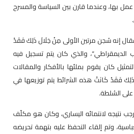
عمل بها، وعندما قارن بين السياسة والمسرح
إنه سُجن مرتين الأولى مِنْ خِلَالَ ذَلِكَ فَقَدْ
باب الديمقراطي”، والذي كان يتم تسجيل فيه
مثيل كان يقوم بملئها بالأفكار والمقالات
لِكَ فَقَدْ كَانَتْ هذه الشرائط يتم توزيعها في
على السُلطة.
 رجب نتيجه لانتمائه اليساري، وكان هو مكلّف
باسية، وتم إلقاء التحفظ عليه بتهمة تحريضه