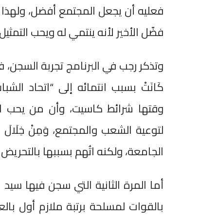
فعليه أن يجعل المجتمع أفضل، ولهذا 
فضّل الأخير لأنه ينتمي له ويحب التمثيل.
وتذكر رجب في البرنامج تجربة السجن، فقال 
كَانَتْ بسبب انتمائه إلى “اتحاد الش
وقتها شرائط كاسيت، وأن من يحب الت
لتوعية الشعب والمجتمع، وَمِنْ خِلَالَ ذَ
الجامعة، ولكنه اتُهم بسببها بالتحريض 
أما المرة الثانية التي سجن فيها سيد
بالقوات لمسلحة برتبة ملازم أول بالع