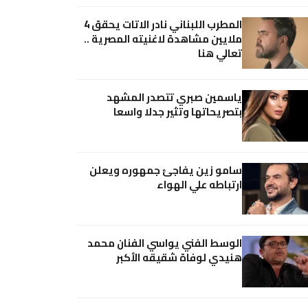
المطرب اللبناني نادر الاتات يحقق 4
ملايين مشاهدة لاغنيته المصرية ..
تعالي هنا
ياسمين صبري تتصدر المشهد
بتصريحاتها وتثير جدلا واسعا
سامو زين يفاجئ جمهوره ويعلن
ارتباطه علي الهواء
الوسط الفني يواسي الفنان محمد
هنيدي لوفاة شقيقه الأكبر